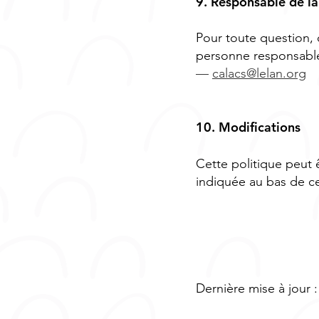
9. Responsable de l
Pour toute question,
personne responsable
—
calacs@lelan.org
10. Modifications
Cette politique peut 
indiquée au bas de c
Dernière mise à jour :