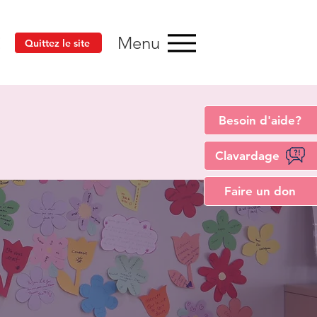
Menu
Quittez le site
Besoin d'aide?
Clavardage
Faire un don